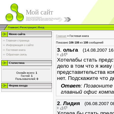
Мой сайт
Главная
|
Регистрация
|
Вход
Меню сайта
Главная
»
Гостевая книга
Главная страница
Показано
106
-
108
из
108
сообщений
Информация о сайте
3
.
ольга
(14.08.2007 16
Гостевая книга
0
Обратная связь
Хотелабы стать предс
Статистика
дело в том что я живу
представительства ко
Онлайн всего:
1
Гостей:
1
нет. Подскажите что д
Пользователей:
0
Ответ
: Позвоните 
Форма входа
главный офис компа
2
.
Лидия
(06.08.2007 0
0
Хотела бы стать пред