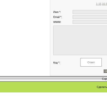
1-15
16-
Имя *:
Email *:
WWW:
Код *:
Cop
Сделат