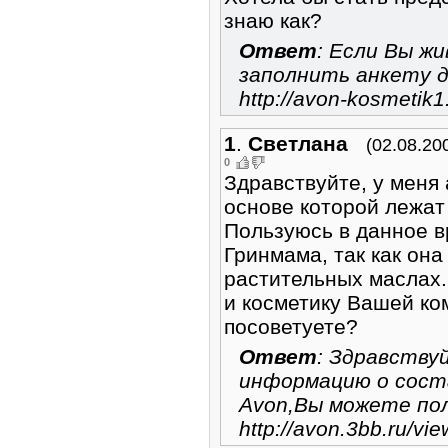
знаю как?
Ответ
: Если Вы ж
заполнить анкету 
http://avon-kosmetik1
1
.
Светлана
(02.08.20
0
Здравствуйте, у меня 
основе которой лежат
Пользуюсь в данное в
Гринмама, так как он
растительных маслах.
и косметику Вашей ко
посоветуете?
Ответ
: Здравству
информацию о сост
Avon,Вы можете пол
http://avon.3bb.ru/vi