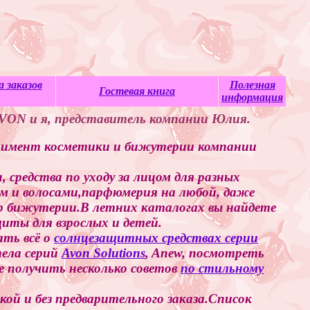
 заказов
Полезная
Гостевая книга
информация
AVON и я, представитель компании Юлия.
тимент косметики и бижутерии компании
средства по уходу за лицом для разных
лом и волосами,парфюмерия на любой, даже
р бижутерии.В летних каталогах вы найдете
иты для взрослых и детей.
ать всё о
солнцезащитных средствах серии
тела серий
Avon Solutions
, Anew, посмотреть
е получить несколько советов
по стильному
ой и без предварительного заказа.Список