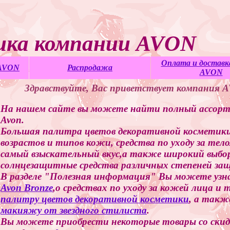
ика компании AVON
Оплата и доставка
 AVON
Распродажа
AVON
Здравствуйте, Вас приветствует компания 
На нашем сайте вы можете найти полный ассор
Avon.
Большая палитра цветов декоративной косметики, 
возрастов и типов кожи, средства по уходу за те
самый взыскательный вкус,а также широкий выбо
солнцезащитные средства различных степеней защ
В разделе "Полезная информация" Вы можете узн
Avon Bronze
,о средствах по уходу за кожей лица и 
палитру цветов декоративной косметики
, а такж
макияжу от звездного стилиста
.
Вы можете приобрести некоторые товары со скидк