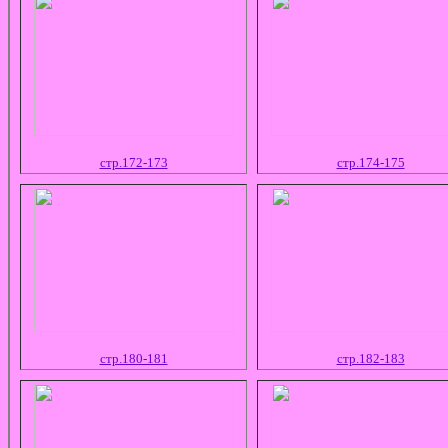
стр.172-173
стр.174-175
стр.180-181
стр.182-183