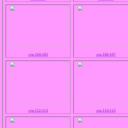
стр.104-105
стр.106-107
стр.112-113
стр.114-115