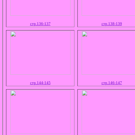
стр.136-137
стр.138-139
стр.144-145
стр.146-147