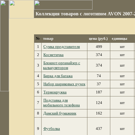
Коллекция товаров с логотипом AVON 2007-
№
товар
цена (руб.)
единицы
1
Сумка представителя
499
шт
2
Косметичка
374
шт
Блокнот-органайзер с
3
374
шт
калькулятором
4
Бирка для багажа
74
шт
5
Набор шариковых ручек
37
шт
6
Термокружка
187
шт
Подставка для
7
124
шт
мобильного телефона
8
Дамский бумажник
162
шт
9
Футболка
437
шт